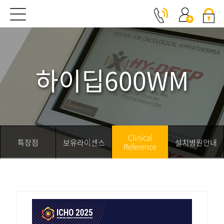
Clinical Reference
하이딥600WM
Clinical
특장점
보유라이센스
설치병원안내
Reference