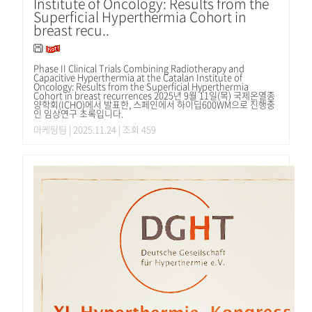
Institute of Oncology: Results from the
Superficial Hyperthermia Cohort in
breast recu..
Phase II Clinical Trials Combining Radiotherapy and
Capacitive Hyperthermia at the Catalan Institute of
Oncology: Results from the Superficial Hyperthermia
Cohort in breast recurrences 2025년 9월 11일(목) 국제온열종
양학회(ICHO)에서 발표한, 스페인에서 하이딥600WM으로 진행중
인 임상연구 초록입니다.
마케팅팀
| 2025.11.24 | 조회 459