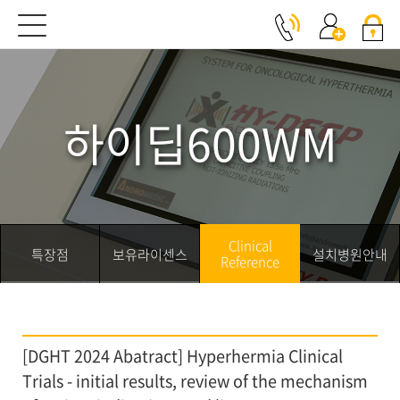
Clinical Reference
하이딥600WM
Clinical
특장점
보유라이센스
설치병원안내
Reference
[DGHT 2024 Abatract] Hyperhermia Clinical
Trials - initial results, review of the mechanism