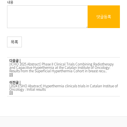
내용
댓글등록
목록
다음글 |
[ICHO 2025 Abstract] Phase II Clinical Trials Combining Radiotherapy
and Capacitive Hyperthermia at the Catalan Institute of Oncology:
Results from the Superficial Hyperthermia Cohort in breast recu..
이전글 |
[2024 ESHO Abatract] Hyperthermia clinicals trials in Catalan Institue of
Oncology : Initial results